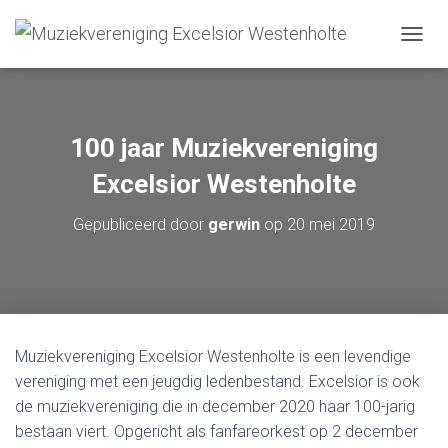
TOGGL
100 jaar Muziekvereniging
Excelsior Westenholte
Gepubliceerd door
gerwin
op
20 mei 2019
Muziekvereniging Excelsior Westenholte is een levendige
vereniging met een jeugdig ledenbestand. Excelsior is ook
de muziekvereniging die in december 2020 haar 100-jarig
bestaan viert. Opgericht als fanfareorkest op 2 december