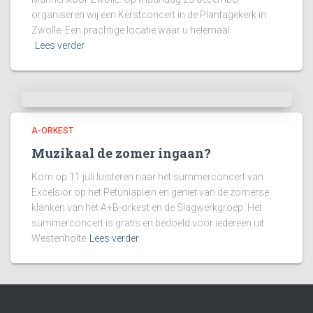
organiseren wij een Kerstconcert in de Plantagekerk in
Zwolle. Een prachtige locatie waar u helemaal
Lees verder
A-ORKEST
Muzikaal de zomer ingaan?
Kom op 11 juli luisteren naar het summerconcert van
Excelsior op het Petuniaplein en geniet van de zomerse
klanken van het A+B-orkest en de Slagwerkgroep. Het
summerconcert is gratis en bedoeld voor iedereen uit
Westenholte
Lees verder