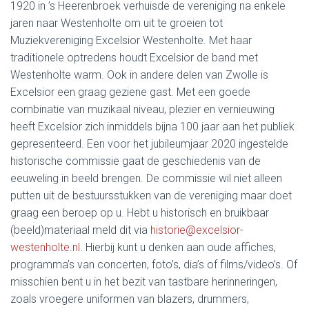
1920 in ’s Heerenbroek verhuisde de vereniging na enkele
jaren naar Westenholte om uit te groeien tot
Muziekvereniging Excelsior Westenholte. Met haar
traditionele optredens houdt Excelsior de band met
Westenholte warm. Ook in andere delen van Zwolle is
Excelsior een graag geziene gast. Met een goede
combinatie van muzikaal niveau, plezier en vernieuwing
heeft Excelsior zich inmiddels bijna 100 jaar aan het publiek
gepresenteerd. Een voor het jubileumjaar 2020 ingestelde
historische commissie gaat de geschiedenis van de
eeuweling in beeld brengen. De commissie wil niet alleen
putten uit de bestuursstukken van de vereniging maar doet
graag een beroep op u. Hebt u historisch en bruikbaar
(beeld)materiaal meld dit via
historie@excelsior-
westenholte.nl
. Hierbij kunt u denken aan oude affiches,
programma’s van concerten, foto’s, dia’s of films/video’s. Of
misschien bent u in het bezit van tastbare herinneringen,
zoals vroegere uniformen van blazers, drummers,