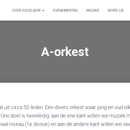
OVER EXCELSIOR
EVENEMENTEN
NIEUWS
WORD LID
A-orkest
t uit circa 50 leden. Een divers orkest waar jong en oud e
 Ons doel is tweeledig: aan de ene kant willen we muziek
aal niveau (1e divisie) en aan de andere kant willen we ve