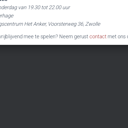
derdag van 19.30 tot 22.00 uur
erhage
scentrum Het Anker,
Voorsterweg 36, Zwolle
m vrijblijvend mee te spelen? Neem gerust
contact
met ons 