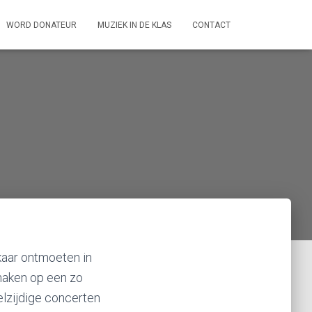
WORD DONATEUR
MUZIEK IN DE KLAS
CONTACT
lkaar ontmoeten in
 maken op een zo
elzijdige concerten