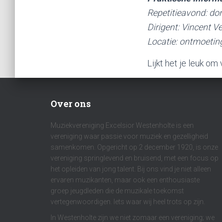
Repetitieavond:
don
Dirigent:
Vincent V
Locatie:
ontmoeting
Lijkt het je leuk o
Over ons
Muziekvereniging Excelsior Westenholte is een
vereniging waar passie voor muziek en gezelligheid
samenkomen. Opgericht op 2 december 1920, is onze
vereniging springlevend en bruisend, met een focus op
het opleiden van jong talent. Bij ons vind je niet alleen
ervaren muzikanten, maar ook een enthousiaste
groep jeugdleden die de muzikale toekomst
vertegenwoordigen. Iets waar wij heel trots op zijn.
In Westenholte zijn we niet zomaar een vereniging; we