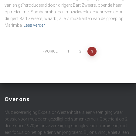
van en geïntroduceerd door dirigent Bart Zweers, opende haar
optreden met Sambarimba. Een muziekwerk, geschreven door
dirigent Bart Zweers, waarbij alle 7 muzikanten van de groep op 1
Marimba
Lees verder
Berichten
VORIGE
1
2
3
paginering
Over ons
Muziekvereniging Excelsior Westenholte is een vereniging waar
passie voor muziek en gezelligheid samenkomen. Opgericht op 2
december 1920, is onze vereniging springlevend en bruisend, met
een focus op het opleiden van jong talent. Bij ons vind je niet alleen