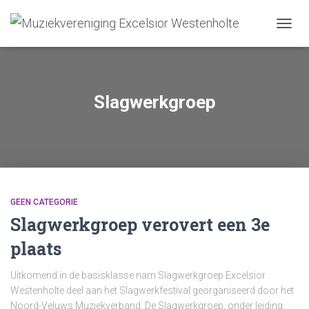
TOGGL
Slagwerkgroep
GEEN CATEGORIE
Slagwerkgroep verovert een 3e
plaats
Uitkomend in de basisklasse nam Slagwerkgroep Excelsior
Westenholte deel aan het Slagwerkfestival georganiseerd door het
Noord-Veluws Muziekverband. De Slagwerkgroep, onder leiding