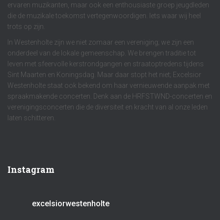
ervaren muzikanten, maar ook een enthousiaste groep jeugdleden
die de muzikale toekomst vertegenwoordigen. Iets waar wij heel
trots op zijn.
In Westenholte zijn we niet zomaar een vereniging; we zijn een
onderdeel van de lokale gemeenschap. We brengen traditie tot
leven met sfeervolle kerstrondgangen en straatoptredens tijdens
Sint Maarten en Koningsdag. Maar daar stopt het niet; Excelsior
Westenholte staat ook bekend om haar vernieuwende aanpak met
spraakmakende concerten. Denk aan de HRFSTWND-concerten en
verenigingsconcerten die de diversiteit en kracht van al onze leden
laten schitteren.
Instagram
excelsiorwestenholte