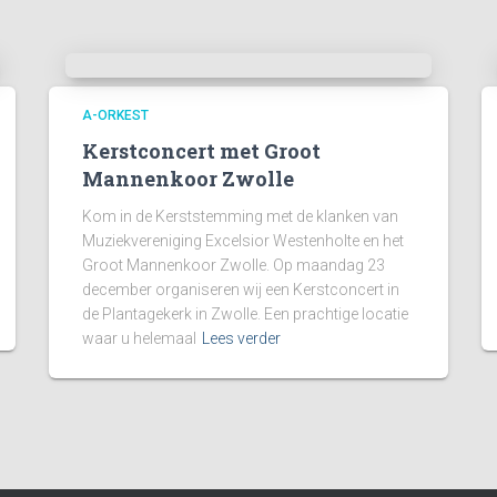
A-ORKEST
Kerstconcert met Groot
Mannenkoor Zwolle
Kom in de Kerststemming met de klanken van
Muziekvereniging Excelsior Westenholte en het
Groot Mannenkoor Zwolle. Op maandag 23
december organiseren wij een Kerstconcert in
de Plantagekerk in Zwolle. Een prachtige locatie
waar u helemaal
Lees verder