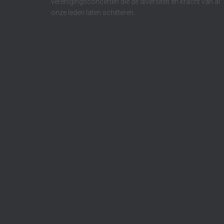
verenigingsconcerten die de diversiteit en kracht van al
onze leden laten schitteren.