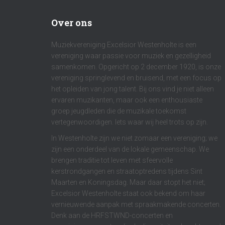
Over ons
Muziekvereniging Excelsior Westenholte is een
vereniging waar passie voor muziek en gezelligheid
samenkomen. Opgericht op 2 december 1920, is onze
vereniging springlevend en bruisend, met een focus op
het opleiden van jong talent. Bij ons vind je niet alleen
ervaren muzikanten, maar ook een enthousiaste
groep jeugdleden die de muzikale toekomst
vertegenwoordigen. Iets waar wij heel trots op zijn.
In Westenholte zijn we niet zomaar een vereniging; we
zijn een onderdeel van de lokale gemeenschap. We
brengen traditie tot leven met sfeervolle
kerstrondgangen en straatoptredens tijdens Sint
Maarten en Koningsdag. Maar daar stopt het niet;
Excelsior Westenholte staat ook bekend om haar
vernieuwende aanpak met spraakmakende concerten.
Denk aan de HRFSTWND-concerten en