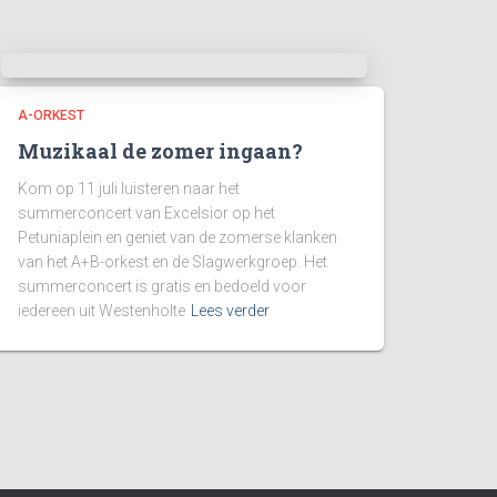
A-ORKEST
Muzikaal de zomer ingaan?
Kom op 11 juli luisteren naar het
summerconcert van Excelsior op het
Petuniaplein en geniet van de zomerse klanken
van het A+B-orkest en de Slagwerkgroep. Het
summerconcert is gratis en bedoeld voor
iedereen uit Westenholte
Lees verder