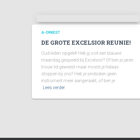
A-ORKEST
DE GROTE EXCELSIOR REUNIE!
Oud-leden opgelet! Heb jij ooit een blauwe
maandag gespeeld bij Excelsior? Of ben je jaren
trouw lid geweest maar moest je helaas
stoppen bij ons? Heb je sindsdien geen
instrument meer aangeraakt, of ben je
Lees verder