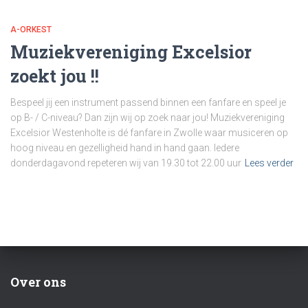
A-ORKEST
Muziekvereniging Excelsior
zoekt jou !!
Bespeel jij een instrument passend binnen een fanfare en speel je
op B- / C-niveau? Dan zijn wij op zoek naar jou! Muziekvereniging
Excelsior Westenholte is dé fanfare in Zwolle waar musiceren op
hoog niveau en gezelligheid hand in hand gaan. Iedere
donderdagavond repeteren wij van 19.30 tot 22.00 uur
Lees verder
Over ons