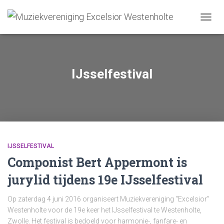
TOGGL
IJsselfestival
IJSSELFESTIVAL
Componist Bert Appermont is
jurylid tijdens 19e IJsselfestival
Op zaterdag 4 juni 2016 organiseert Muziekvereniging “Excelsior”
Westenholte voor de 19e keer het IJsselfestival te Westenholte,
Zwolle. Het festival is bedoeld voor harmonie-, fanfare- en