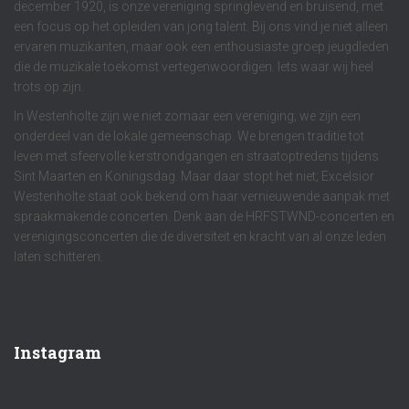
december 1920, is onze vereniging springlevend en bruisend, met
een focus op het opleiden van jong talent. Bij ons vind je niet alleen
ervaren muzikanten, maar ook een enthousiaste groep jeugdleden
die de muzikale toekomst vertegenwoordigen. Iets waar wij heel
trots op zijn.
In Westenholte zijn we niet zomaar een vereniging; we zijn een
onderdeel van de lokale gemeenschap. We brengen traditie tot
leven met sfeervolle kerstrondgangen en straatoptredens tijdens
Sint Maarten en Koningsdag. Maar daar stopt het niet; Excelsior
Westenholte staat ook bekend om haar vernieuwende aanpak met
spraakmakende concerten. Denk aan de HRFSTWND-concerten en
verenigingsconcerten die de diversiteit en kracht van al onze leden
laten schitteren.
Instagram